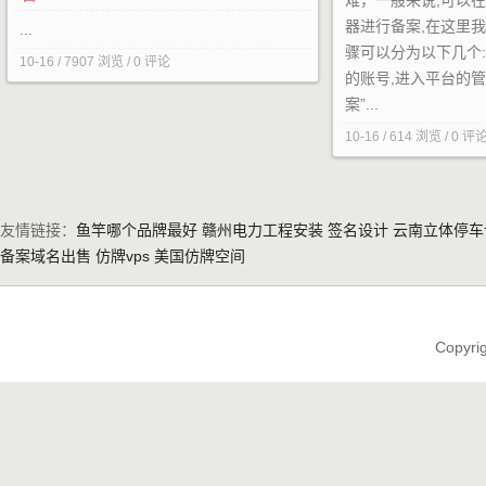
难，一般来说,可以
器进行备案,在这里我
...
骤可以分为以下几个:
10-16 / 7907 浏览 / 0 评论
的账号,进入平台的
案”...
10-16 / 614 浏览 / 0 评
友情链接：
鱼竿哪个品牌最好
赣州电力工程安装
签名设计
云南立体停车
备案域名出售
仿牌vps
美国仿牌空间
Copyri