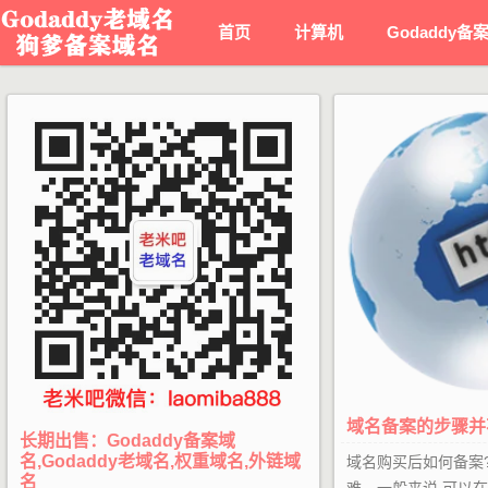
首页
计算机
Godaddy备
域名备案的步骤并
长期出售：Godaddy备案域
名,Godaddy老域名,权重域名,外链域
域名购买后如何备案
名