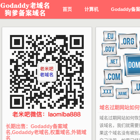
首页
计算机
Godaddy备
域名过期网站如何
域名过期网站如何恢
该域名，我们就需要
长期出售：Godaddy备案域
名,Godaddy老域名,权重域名,外链域
果这个域名没有被别
名