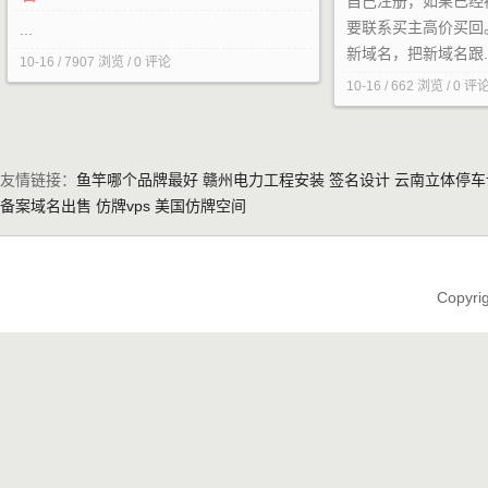
自己注册，如果已经
要联系买主高价买回
...
新域名，把新域名跟..
10-16 / 7907 浏览 / 0 评论
10-16 / 662 浏览 / 0 评
友情链接：
鱼竿哪个品牌最好
赣州电力工程安装
签名设计
云南立体停车
备案域名出售
仿牌vps
美国仿牌空间
Copyri