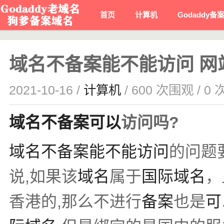
首页
计算机
Godaddy备
域名不备案能不能访问 网
2021-10-16 /
计算机
/ 600 次围观 / 0
域名不备案
可以
访问吗?
域名不备案
能不能访问
的问题
说,如果该
域名
属于
国际域名
，
香港的,那么不进行
备案
也是
可